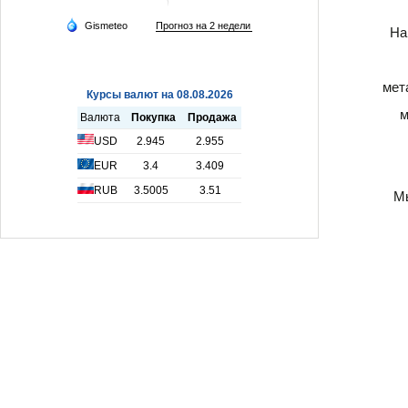
На
мет
м
Мы