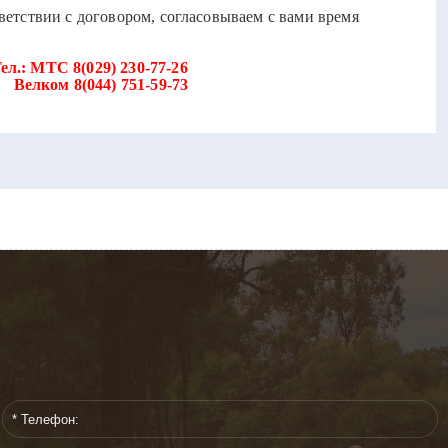
етствии с договором, согласовываем с вами время
ел.: МТС 8(029) 230-77-26
51-59-73